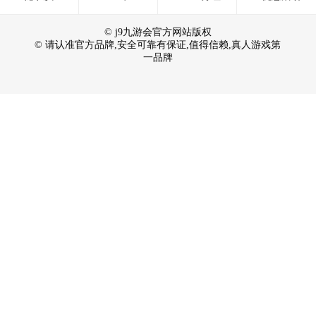
© j9九游会官方网站版权
© 请认准官方品牌,安全可靠有保证,值得信赖,真人游戏第
一品牌